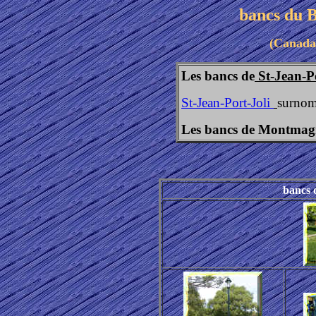
bancs du B
(
Canada
Les bancs de
St-Jean-P
St-Jean-Port-Joli
surnomm
Les bancs de Montmag
bancs 