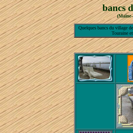
bancs 
(Maine-
Quelques bancs du village d
Touraine et 